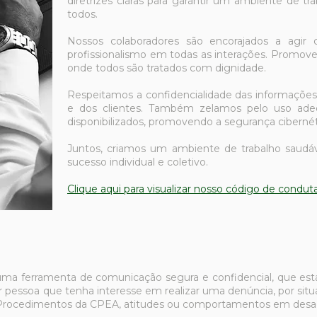
diretrizes claras para garantir um ambiente de tra
todos.
Nossos colaboradores são encorajados a agir 
profissionalismo em todas as interações. Promov
onde todos são tratados com dignidade.
Respeitamos a confidencialidade das informaçõe
e dos clientes. Também zelamos pelo uso adeq
disponibilizados, promovendo a segurança cibernét
Juntos, criamos um ambiente de trabalho saudáve
sucesso individual e coletivo.
Clique aqui para visualizar nosso código de conduta
a ferramenta de comunicação segura e confidencial, que está d
er pessoa que tenha interesse em realizar uma denúncia, por s
e Procedimentos da CPEA, atitudes ou comportamentos em desac