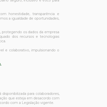
balho seguro, inclusivo e ético para
com honestidade, transparência e
emos a igualdade de oportunidades,
s, protegendo os dados da empresa
uado dos recursos e tecnologias
ica.
l e colaborativo, impulsi
onando o
.
isponibilizada para colaboradores,
ituação que esteja em desacordo com
ordo com a Legislação vigente.