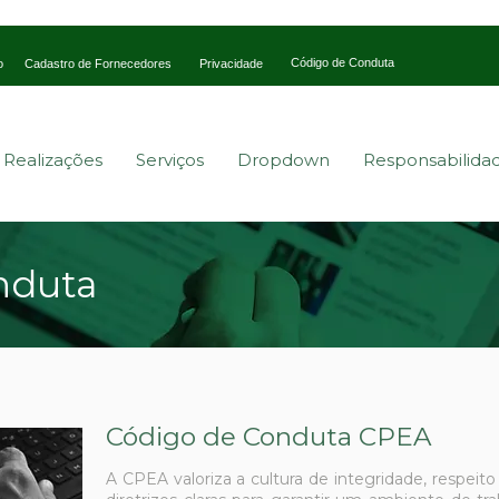
Código de Conduta
o
Cadastro de Fornecedores
Privacidade
s Realizações
Serviços
Dropdown
Responsabilida
nduta
Código de Conduta CPEA
A CPEA valoriza a cultura de integridade, respeit