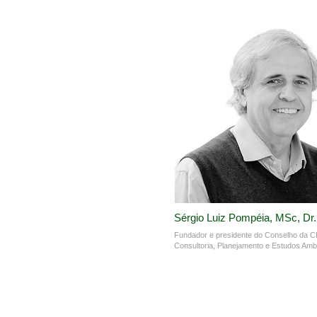
Sérgio Luiz Pompéia, MSc, Dr.
Fundador e presidente do Conselho da 
Consultoria, Planejamento e Estudos Amb