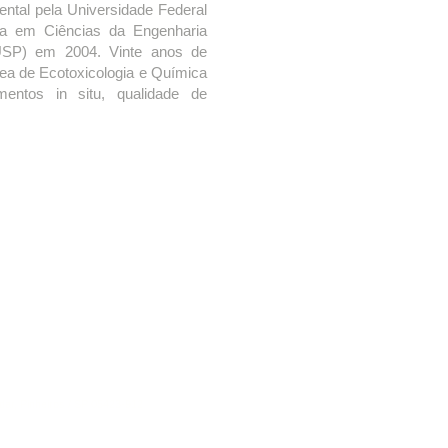
tal pela Universidade Federal
a em Ciências da Engenharia
USP) em 2004. Vinte anos de
rea de Ecotoxicologia e Química
entos in situ, qualidade de
dar, Pinheiros / SP 05423-912