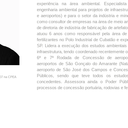
experiência na área ambiental. Especialist
engenharia ambiental para projetos de infraestrut
e aeroportos) e para o setor da indústria e mi
como consultor de empresas na área de meio am
de diretoria de indústria de fabricação de artefat
atuou 6 anos como responsável pela área de 
fertilizantes no Polo Industrial de Cubatão e e
SP. Lidera a execução dos estudos ambientais
infraestrutura, tendo coordenado recentemente o
6ª e 7ª Rodada de Concessão de aeroporto
aeroportos de São Gonçalo do Amarante (Nat
aeroporto de São José dos Campos e Concess
Públicos, sendo que teve todos os estudos
007 na CPEA
concedentes. Assessora ainda o Poder Públi
processos de concessão portuária, rodovias e fe