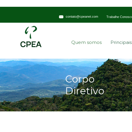
contato@cpeanet.com
Trabalhe Conosc
Quem somos
Principai
Corpo
Diretivo