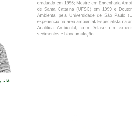
graduada em 1996; Mestre em Engenharia Ambien
de Santa Catarina (UFSC) em 1999 e Doutor
Ambiental pela Universidade de São Paulo (
experiência na área ambiental. Especialista na á
Analítica Ambiental, com ênfase em experim
sedimentos e bioacumulação.
, Dra
 Santos / SP 11035-071
Rua Henrique Monteiro, 90 - 13º an
+55 11 4082-3200