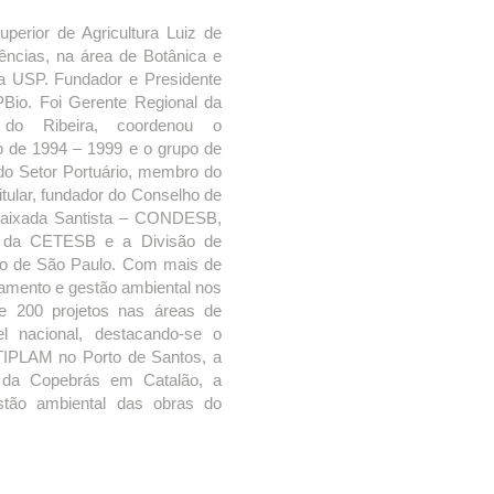
erior de Agricultura Luiz de
ncias, na área de Botânica e
 da USP. Fundador e Presidente
PBio. Foi Gerente Regional da
do Ribeira, coordenou o
o de 1994 – 1999 e o grupo de
do Setor Portuário, membro do
tular, fundador do Conselho de
 Baixada Santista – CONDESB,
l da CETESB e a Divisão de
io de São Paulo. Com mais de
iamento e gestão ambiental nos
de 200 projetos nas áreas de
el nacional, destacando-se o
TIPLAM no Porto de Santos, a
s da Copebrás em Catalão, a
tão ambiental das obras do