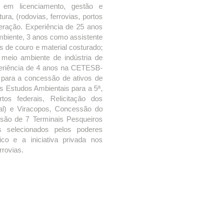
a em licenciamento, gestão e
ura, (rodovias, ferrovias, portos
neração. Experiência de 25 anos
biente, 3 anos como assistente
os de couro e material costurado;
meio ambiente de indústria de
xperiência de 4 anos na CETESB-
 para a concessão de ativos de
s Estudos Ambientais para a 5ª,
s federais, Relicitação dos
al) e Viracopos, Concessão do
ão de 7 Terminais Pesqueiros
 selecionados pelos poderes
co e a iniciativa privada nos
rrovias.