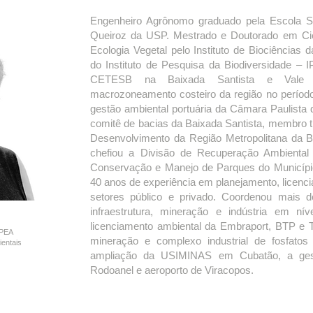
Engenheiro Agrônomo graduado pela Escola Sup
Queiroz da USP. Mestrado e Doutorado em Ciê
Ecologia Vegetal pelo Instituto de Biociências
do Instituto de Pesquisa da Biodiversidade – I
CETESB na Baixada Santista e Vale 
macrozoneamento costeiro da região no períod
gestão ambiental portuária da Câmara Paulista 
comitê de bacias da Baixada Santista, membro ti
Desenvolvimento da Região Metropolitana da
chefiou a Divisão de Recuperação Ambienta
Conservação e Manejo de Parques do Municíp
40 anos de experiência em planejamento, licenc
setores público e privado. Coordenou mais 
infraestrutura, mineração e indústria em nív
licenciamento ambiental da Embraport, BTP e 
CPEA
mineração e complexo industrial de fosfato
ientais
ampliação da USIMINAS em Cubatão, a ges
Rodoanel e aeroporto de Viracopos.