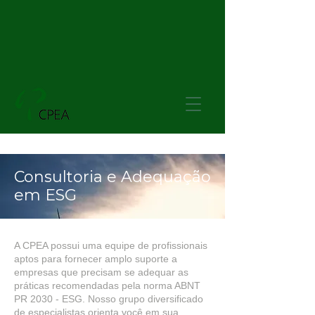
Consultoria e Adequação
em ESG
A CPEA possui uma equipe de profissionais
aptos para fornecer amplo suporte a
empresas que precisam se adequar as
práticas recomendadas pela norma ABNT
PR 2030 - ESG. Nosso grupo diversificado
de especialistas orienta você em sua